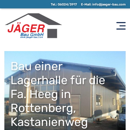
Tel.:
06024/3917
E-Mail:
info@jaeger-bau.com
Bau einer
Lagerhalle für die
Fa. Heeg in
Rottenberg,
Kastanienweg