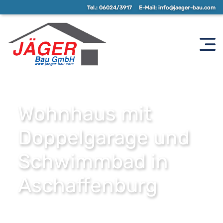
Tel.:
06024/3917
E-Mail:
info@jaeger-bau.com
Wohnhaus mit
Doppelgarage und
Schwimmbad in
Aschaffenburg