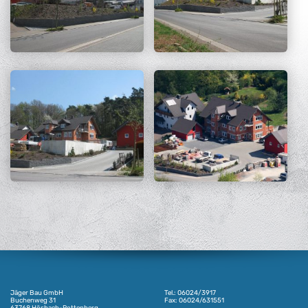
Jäger Bau GmbH
Tel.: 06024/3917
Buchenweg 31
Fax: 06024/631551
63768 Hösbach-Rottenberg